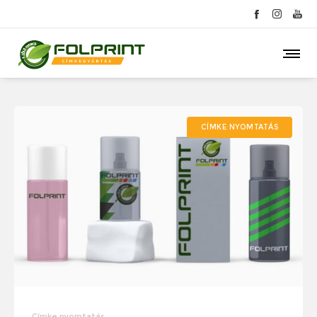
CÍMKE NYOMTATÁS
Címke nyomtatás