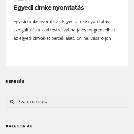
Egyedi címke nyomtatás
Egyedi címke nyomtatás Egyedi címke nyomtatás
szolgáltatásunkkal testreszabhatja és megrendelheti
az egyedi címkéket percek alatt, online. Vásároljon
egyedi címkéket forma szerint. Keresse meg a
projekthez tökéletesen illő címkét vagy matricát.
KERESÉS
KATEGÓRIÁK