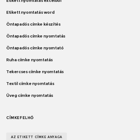
Etikett nyomtatás excelből
Etikett nyomtatás word
Öntapadós címke készítés
Öntapadós címke nyomtatás
Öntapadós címke nyomtató
Ruha címke nyomtatás
Tekercses címke nyomtatás
Textil címke nyomtatás
Üveg címke nyomtatás
CÍMKEFELHŐ
AZ ETIKETT CÍMKE ANYAGA