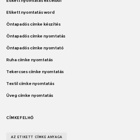
Etikett nyomtatás excelből
Etikett nyomtatás word
Öntapadós címke készítés
Öntapadós címke nyomtatás
Öntapadós címke nyomtató
Ruha címke nyomtatás
Tekercses címke nyomtatás
Textil címke nyomtatás
Üveg címke nyomtatás
CÍMKEFELHŐ
AZ ETIKETT CÍMKE ANYAGA