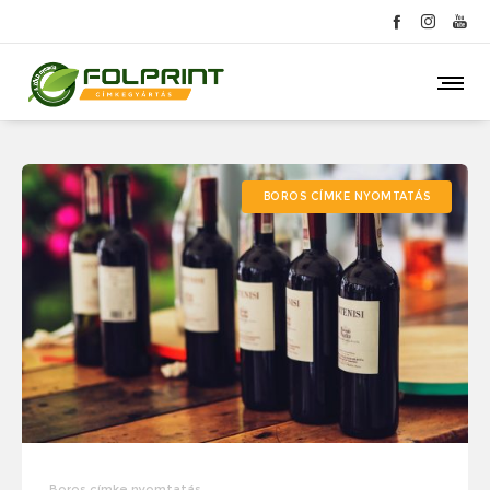
BOROS CÍMKE NYOMTATÁS
Boros címke nyomtatás